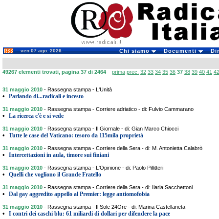
ven 07 ago. 2026
Chi siamo
Documenti
Di
49267 elementi trovati, pagina 37 di 2464
prima
prec.
32
33
34
35
36
37
38
39
40
41
4
31 maggio 2010
-
Rassegna stampa - L'Unità
•
Parlando di...radicali e incesto
31 maggio 2010
-
Rassegna stampa - Corriere adriatico - di: Fulvio Cammarano
•
La ricerca c'è e si vede
31 maggio 2010
-
Rassegna stampa - Il Giornale - di: Gian Marco Chiocci
•
Tutte le case del Vaticano: tesoro da 115mila proprietà
31 maggio 2010
-
Rassegna stampa - Corriere della Sera - di: M. Antonietta Calabrò
•
Intercettazioni in aula, timore sui finiani
31 maggio 2010
-
Rassegna stampa - L'Opinione - di: Paolo Pillitteri
•
Quelli che vogliono il Grande Fratello
31 maggio 2010
-
Rassegna stampa - Corriere della Sera - di: Ilaria Sacchettoni
•
Dal gay aggredito appello al Premier: legge antiomofobia
31 maggio 2010
-
Rassegna stampa - Il Sole 24Ore - di: Marina Castellaneta
•
I contri dei caschi blu: 61 miliardi di dollari per difendere la pace