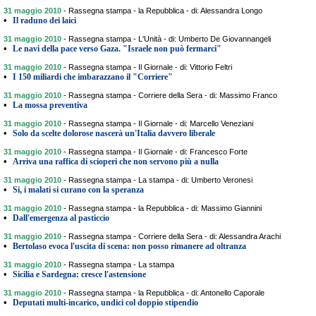
31 maggio 2010
-
Rassegna stampa - la Repubblica - di: Alessandra Longo
•
Il raduno dei laici
31 maggio 2010
-
Rassegna stampa - L'Unità - di: Umberto De Giovannangeli
•
Le navi della pace verso Gaza. "Israele non può fermarci"
31 maggio 2010
-
Rassegna stampa - Il Giornale - di: Vittorio Feltri
•
I 150 miliardi che imbarazzano il "Corriere"
31 maggio 2010
-
Rassegna stampa - Corriere della Sera - di: Massimo Franco
•
La mossa preventiva
31 maggio 2010
-
Rassegna stampa - Il Giornale - di: Marcello Veneziani
•
Solo da scelte dolorose nascerà un'Italia davvero liberale
31 maggio 2010
-
Rassegna stampa - Il Giornale - di: Francesco Forte
•
Arriva una raffica di scioperi che non servono più a nulla
31 maggio 2010
-
Rassegna stampa - La stampa - di: Umberto Veronesi
•
Si, i malati si curano con la speranza
31 maggio 2010
-
Rassegna stampa - la Repubblica - di: Massimo Giannini
•
Dall'emergenza al pasticcio
31 maggio 2010
-
Rassegna stampa - Corriere della Sera - di: Alessandra Arachi
•
Bertolaso evoca l'uscita di scena: non posso rimanere ad oltranza
31 maggio 2010
-
Rassegna stampa - La stampa
•
Sicilia e Sardegna: cresce l'astensione
31 maggio 2010
-
Rassegna stampa - la Repubblica - di: Antonello Caporale
•
Deputati multi-incarico, undici col doppio stipendio