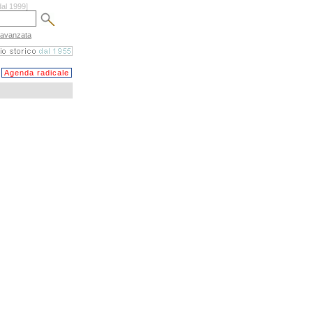
dal 1999]
 avanzata
Agenda radicale