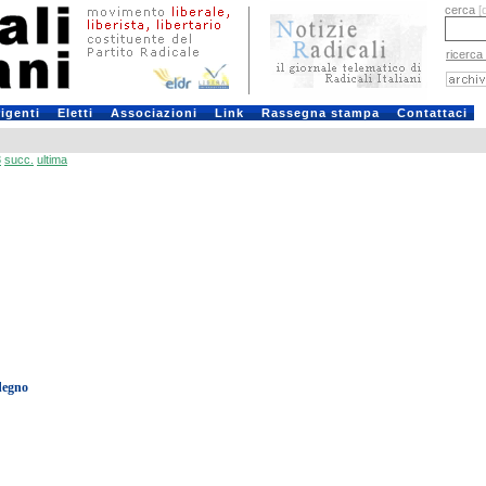
cerca
[
ricerca
rigenti
Eletti
Associazioni
Link
Rassegna stampa
Contattaci
3
succ.
ultima
ndegno