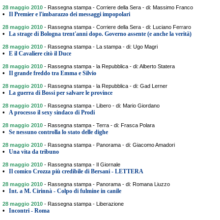
28 maggio 2010
-
Rassegna stampa - Corriere della Sera - di: Massimo Franco
•
Il Premier e l'imbarazzo dei messaggi impopolari
28 maggio 2010
-
Rassegna stampa - Corriere della Sera - di: Luciano Ferraro
•
La strage di Bologna trent'anni dopo. Governo assente (e anche la verità)
28 maggio 2010
-
Rassegna stampa - La stampa - di: Ugo Magri
•
E il Cavaliere citò il Duce
28 maggio 2010
-
Rassegna stampa - la Repubblica - di: Alberto Statera
•
Il grande freddo tra Emma e Silvio
28 maggio 2010
-
Rassegna stampa - la Repubblica - di: Gad Lerner
•
La guerra di Bossi per salvare le province
28 maggio 2010
-
Rassegna stampa - Libero - di: Mario Giordano
•
A processo il sexy sindaco di Prodi
28 maggio 2010
-
Rassegna stampa - Terra - di: Frasca Polara
•
Se nessuno controlla lo stato delle dighe
28 maggio 2010
-
Rassegna stampa - Panorama - di: Giacomo Amadori
•
Una vita da tribuno
28 maggio 2010
-
Rassegna stampa - Il Giornale
•
Il comico Crozza più credibile di Bersani - LETTERA
28 maggio 2010
-
Rassegna stampa - Panorama - di: Romana Liuzzo
•
Int. a M. Cirinnà - Colpo di fulmine in canile
28 maggio 2010
-
Rassegna stampa - Liberazione
•
Incontri - Roma