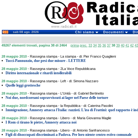
sab 08 ago. 2026
Chi siamo
Documenti
Di
49267 elementi trovati, pagina 38 di 2464
prima
prec.
33
34
35
36
37
38
39
40
41
42
4
28 maggio 2010
-
Rassegna stampa - La stampa - di: Pier Franco Quaglieni
•
Tucci-Pannunzio, due pesi due misure - LETTERE
28 maggio 2010
-
Rassegna stampa - 2La Voce Repubblicana
•
Diritto internazionale e ritardi intollerabili
28 maggio 2010
-
Rassegna stampa - Left - di: Simona Nazzaro
•
Quelle leggi grottesche
28 maggio 2010
-
Rassegna stampa - L'Unità - di: Gabriel Bertinetto
•
Noi due, nordcoreani sopravvissuti ai lager nel Paese delle torture
28 maggio 2010
-
Rassegna stampa - la Repubblica - di: Caterina Pasolini
•
Immigrazione, Amnesty attacca l'Italia: razzisti. L'ira di Frattini: quel rapporto è i
28 maggio 2010
-
Rassegna stampa - Libero - di: Maria Giovanna Maglie
•
I Rom ci tirano le pietre, Amnesty attacca noi
28 maggio 2010
-
Rassegna stampa - Libero - di: Antonio Sanfrancesco
•
Figli di disoccupati discriminati a Padova. Per loro niente centro estivo comunale