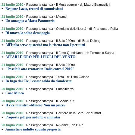
21 luglio 2010
-
Rassegna stampa - Il Messaggero - di: Mauro Evangelisti
•
Regione Lazio, record di commissioni
21 luglio 2010
-
Rassegna stampa - l'Avanti!
•
Un omaggio a Mario Pannunzio
21 luglio 2010
-
Rassegna stampa - Opinione delle libertà - di: Francesco Pullia
•
Di nuovo la solita demagogia
21 luglio 2010
-
Rassegna stampa - Il Sole 24Ore - di: Brad Delong
•
All'Italia serve austerità ma la ricetta non è per tutti
21 luglio 2010
-
Rassegna stampa - Il Fatto Quotidiano - di: Ferruccio Sansa
•
AFFARI D'ORO PER I FIGLI DEL VENTO
21 luglio 2010
-
Rassegna stampa - Il Sole 24Ore
•
"Possibili otto reattori in Italia entro il 2019"
21 luglio 2010
-
Rassegna stampa - Terra - di: Dina Galano
•
In fuga dai Cie, l'estate calda da clandestini
20 luglio 2010
-
Rassegna stampa - il manifesrto
•
Caso Mineo
20 luglio 2010
-
Rassegna stampa - Il Secolo XIX
•
Il vice ministro «Mineo? Non mi piace»
20 luglio 2010
-
Rassegna stampa - Corriere della Sera - di: d. mart.
•
Proposta pdl per indulto e amnistia
20 luglio 2010
-
Rassegna stampa - Avvenire - di: D.Re.
•
Amnistia e indulto spunta proposta