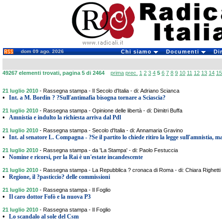
dom 09 ago. 2026
Chi siamo
Documenti
Di
49267 elementi trovati, pagina 5 di 2464
prima
prec.
1
2
3
4
5
6
7
8
9
10
11
12
13
14
15
21 luglio 2010
-
Rassegna stampa - Il Secolo d'Italia - di: Adriano Scianca
•
Int. a M. Bordin ? ?Sull'antimafia bisogna tornare a Sciascia?
21 luglio 2010
-
Rassegna stampa - Opinione delle libertà - di: Dimitri Buffa
•
Amnistia e indulto la richiesta arriva dal Pdl
21 luglio 2010
-
Rassegna stampa - Secolo d'Italia - di: Annamaria Gravino
•
Int. al senatore L. Compagna - ?Se il partito lo chiede ritiro la legge sull'amnistia, ma
21 luglio 2010
-
Rassegna stampa - da 'La Stampa' - di: Paolo Festuccia
•
Nomine e ricorsi, per la Rai è un'estate incandescente
21 luglio 2010
-
Rassegna stampa - La Repubblica ? cronaca di Roma - di: Chiara Righetti
•
Regione, il ?pasticcio? delle commissioni
21 luglio 2010
-
Rassegna stampa - Il Foglio
•
Il caro dottor Fofò e la nuova P3
21 luglio 2010
-
Rassegna stampa - Il Foglio
•
Lo scandalo al sole del Csm