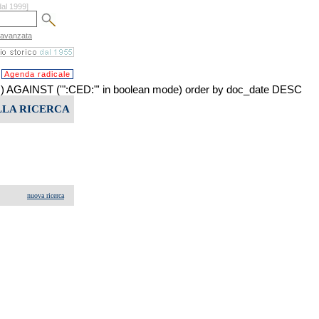
dal 1999]
 avanzata
Agenda radicale
AINST ('":CED:"' in boolean mode) order by doc_date DESC
LLA RICERCA
nuova ricerca