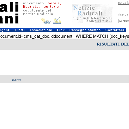
cerca
[
ricerca
rigenti
Eletti
Associazioni
Link
Rassegna stampa
Contattaci
ument.id=cms_cat_doc.iddocument . WHERE MATCH (doc_keys) AG
RISULTATI DE
indietro