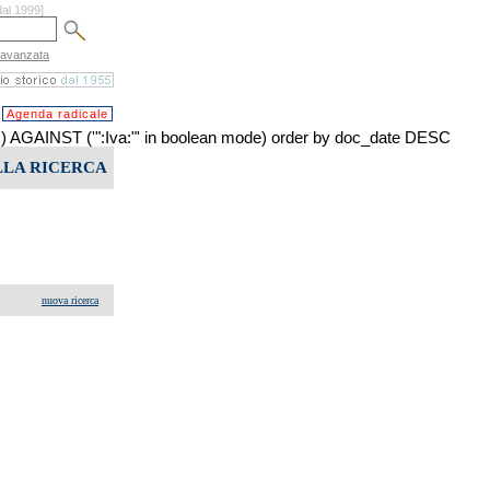
dal 1999]
 avanzata
Agenda radicale
INST ('":Iva:"' in boolean mode) order by doc_date DESC
LLA RICERCA
nuova ricerca