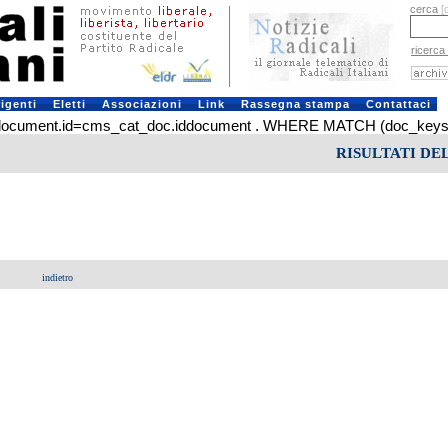
cerca
[
ricerca
rigenti
Eletti
Associazioni
Link
Rassegna stampa
Contattaci
ument.id=cms_cat_doc.iddocument . WHERE MATCH (doc_keys) AGA
RISULTATI DE
indietro