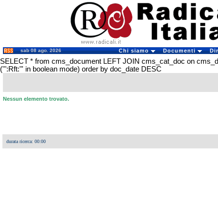
sab 08 ago. 2026
Chi siamo
Documenti
Di
SELECT * from cms_document LEFT JOIN cms_cat_doc on cms_
('":Rft:"' in boolean mode) order by doc_date DESC
Nessun elemento trovato.
durata ricerca: 00:00