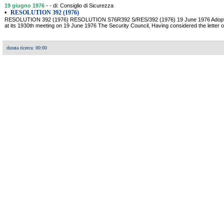
19 giugno 1976
- - di: Consiglio di Sicurezza
•
RESOLUTION 392 (1976)
RESOLUTION 392 (1976) RESOLUTION S76R392 S/RES/392 (1976) 19 June 1976 Adopted
at its 1930th meeting on 19 June 1976 The Security Council, Having considered the letter o
durata ricerca: 00:00