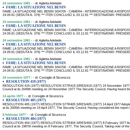
24 settembre 1981
- - di: Aglietta Adelaide
•
FAME: LA SITUAZIONE NEL BENIN
FAME: LA SITUAZIONE NEL BENIN 3/04705 - CAMERA - INTERROGAZIONE A RISPOST
24.09.81 (SEDUTA N. 379) *** ITER CONCLUSO IL 03.12.81 *** DESTINATARI: PRESI
24 settembre 1981
- - di: Aglietta Adelaide
•
FAME: LA SITUAZIONE NEL BENIN
FAME: LA SITUAZIONE NEL BENIN 3/04706 - CAMERA - INTERROGAZIONE A RISPOST
24.09.81 (SEDUTA N. 379) *** ITER CONCLUSO IL 03.12.81 *** DESTINATARI: PRESI
24 settembre 1981
- - di: Aglietta Adelaide
•
FAME: LA SITUAZIONE NEL BENIN
FAME: LA SITUAZIONE NEL BENIN 3/04707 - CAMERA - INTERROGAZIONE A RISPOST
24.09.81 (SEDUTA N. 379) *** ITER CONCLUSO IL 03.12.81 *** DESTINATARI: PRESI
24 settembre 1981
- - di: Aglietta Adelaide
•
FAME: LA SITUAZIONE NEL BENIN
FAME: LA SITUAZIONE NEL BENIN 3/04708 - CAMERA - INTERROGAZIONE A RISPOST
24.09.81 (SEDUTA N. 379) *** ITER CONCLUSO IL 03.12.81 *** DESTINATARI: PRESI
24 novembre 1977
- - di: Consiglio di Sicurezza
•
RESOLUTION 419 (1977)
RESOLUTION 419 (1977) RESOLUTION S77R419 S/RES/419 (1977) 24 November 1977 Ad
Council at its 2049th meeting on 24 November 1977 The Security Council, Having heard th
14 aprile 1977
- - di: Consiglio di Sicurezza
•
RESOLUTION 405 (1977)
RESOLUTION 405 (1977) RESOLUTION S77R405 S/RES/405 (1977) 14 April 1977 Adopted 
at its 2005th meeting on 14 April 1977, The Security Council, Having considered the report 
8 febbraio 1977
- - di: Consiglio di Sicurezza
•
RESOLUTION 404 (1977)
RESOLUTION 404 (1977) RESOLUTION S77R404 S/RES/404 (1977) 8 February 1977 Adop
Council at its 1987th meeting on 8 February 1977, The Security Council, Taking note of the 