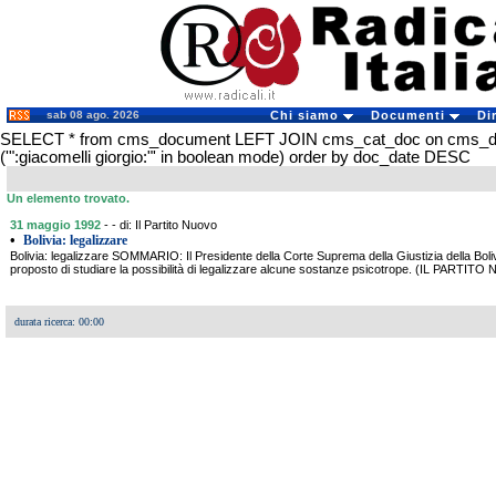
sab 08 ago. 2026
Chi siamo
Documenti
Di
SELECT * from cms_document LEFT JOIN cms_cat_doc on cms_
('":giacomelli giorgio:"' in boolean mode) order by doc_date DESC
Un elemento trovato.
31 maggio 1992
- - di: Il Partito Nuovo
•
Bolivia: legalizzare
Bolivia: legalizzare SOMMARIO: Il Presidente della Corte Suprema della Giustizia della Boli
proposto di studiare la possibilità di legalizzare alcune sostanze psicotrope. (IL PART
durata ricerca: 00:00