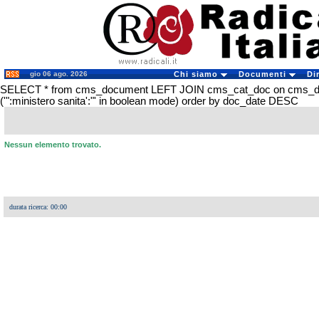
gio 06 ago. 2026
Chi siamo
Documenti
Di
SELECT * from cms_document LEFT JOIN cms_cat_doc on cms_
('":ministero sanita':"' in boolean mode) order by doc_date DESC
Nessun elemento trovato.
durata ricerca: 00:00