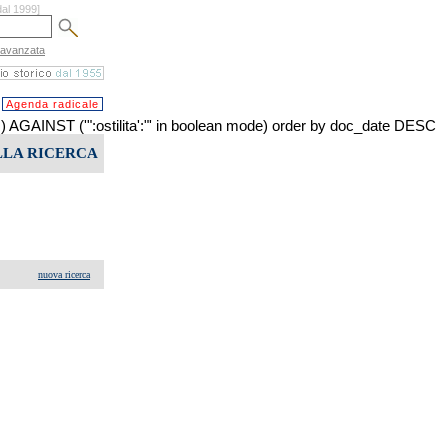
dal 1999]
 avanzata
Agenda radicale
ST ('":ostilita':"' in boolean mode) order by doc_date DESC
LLA RICERCA
nuova ricerca