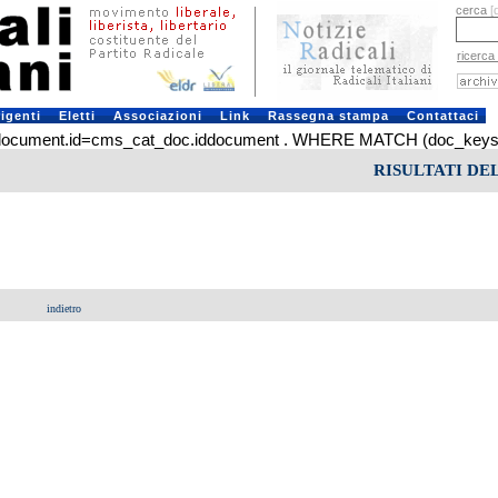
cerca
[
ricerca
rigenti
Eletti
Associazioni
Link
Rassegna stampa
Contattaci
ment.id=cms_cat_doc.iddocument . WHERE MATCH (doc_keys) AGAIN
RISULTATI DE
indietro