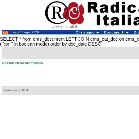
ven 07 ago. 2026
Chi siamo
Documenti
Di
SELECT * from cms_document LEFT JOIN cms_cat_doc on cms_
('":pr:"' in boolean mode) order by doc_date DESC
Nessun elemento trovato.
durata ricerca: 00:00