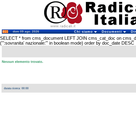
dom 09 ago. 2026
Chi siamo
Documenti
Di
SELECT * from cms_document LEFT JOIN cms_cat_doc on cms_
('":sovranita' nazionale:"' in boolean mode) order by doc_date DESC
Nessun elemento trovato.
durata ricerca: 00:00