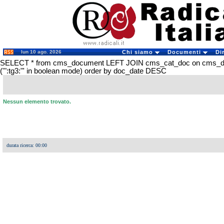
lun 10 ago. 2026
Chi siamo
Documenti
Di
SELECT * from cms_document LEFT JOIN cms_cat_doc on cms_
('":tg3:"' in boolean mode) order by doc_date DESC
Nessun elemento trovato.
durata ricerca: 00:00