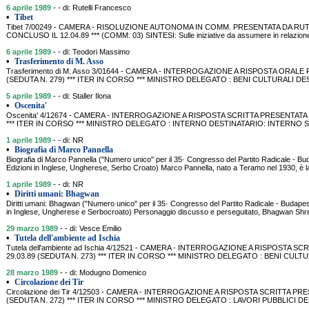
6 aprile 1989
- - di: Rutelli Francesco
•
Tibet
Tibet 7/00249 - CAMERA - RISOLUZIONE AUTONOMA IN COMM. PRESENTATA DA RUTELLI
CONCLUSO IL 12.04.89 *** (COMM. 03) SINTESI: Sulle iniziative da assumere in relazione al
6 aprile 1989
- - di: Teodori Massimo
•
Trasferimento di M. Asso
Trasferimento di M. Asso 3/01644 - CAMERA - INTERROGAZIONE A RISPOSTA ORALE 
(SEDUTA N. 279) *** ITER IN CORSO *** MINISTRO DELEGATO : BENI CULTURALI DES
5 aprile 1989
- - di: Staller Ilona
•
Oscenita'
Oscenita' 4/12674 - CAMERA - INTERROGAZIONE A RISPOSTA SCRITTA PRESENTATA DA
*** ITER IN CORSO *** MINISTRO DELEGATO : INTERNO DESTINATARIO: INTERNO SINTESI
1 aprile 1989
- - di: NR
•
Biografia di Marco Pannella
Biografia di Marco Pannella ("Numero unico" per il 35· Congresso del Partito Radicale - Bu
Edizioni in Inglese, Ungherese, Serbo Croato) Marco Pannella, nato a Teramo nel 1930, è l
1 aprile 1989
- - di: NR
•
Diritti umani: Bhagwan
Diritti umani: Bhagwan ("Numero unico" per il 35· Congresso del Partito Radicale - Budapest
in Inglese, Ungherese e Serbocroato) Personaggio discusso e perseguitato, Bhagwan Shree
29 marzo 1989
- - di: Vesce Emilio
•
Tutela dell'ambiente ad Ischia
Tutela dell'ambiente ad Ischia 4/12521 - CAMERA - INTERROGAZIONE A RISPOSTA S
29.03.89 (SEDUTA N. 273) *** ITER IN CORSO *** MINISTRO DELEGATO : BENI CUL
28 marzo 1989
- - di: Modugno Domenico
•
Circolazione dei Tir
Circolazione dei Tir 4/12503 - CAMERA - INTERROGAZIONE A RISPOSTA SCRITTA PR
(SEDUTA N. 272) *** ITER IN CORSO *** MINISTRO DELEGATO : LAVORI PUBBLICI DE