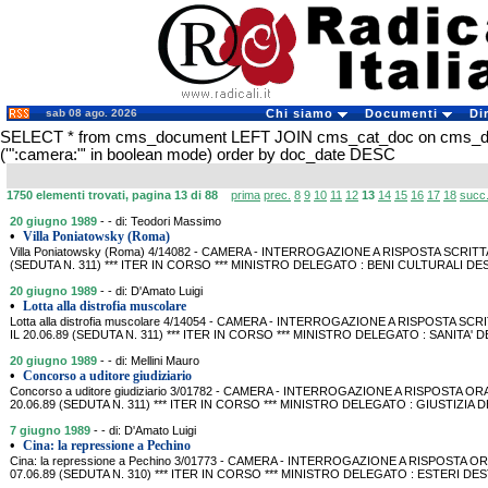
sab 08 ago. 2026
Chi siamo
Documenti
Di
SELECT * from cms_document LEFT JOIN cms_cat_doc on cms_
('":camera:"' in boolean mode) order by doc_date DESC
1750 elementi trovati, pagina 13 di 88
prima
prec.
8
9
10
11
12
13
14
15
16
17
18
succ
20 giugno 1989
- - di: Teodori Massimo
•
Villa Poniatowsky (Roma)
Villa Poniatowsky (Roma) 4/14082 - CAMERA - INTERROGAZIONE A RISPOSTA SCRITT
(SEDUTA N. 311) *** ITER IN CORSO *** MINISTRO DELEGATO : BENI CULTURALI DES
20 giugno 1989
- - di: D'Amato Luigi
•
Lotta alla distrofia muscolare
Lotta alla distrofia muscolare 4/14054 - CAMERA - INTERROGAZIONE A RISPOSTA S
IL 20.06.89 (SEDUTA N. 311) *** ITER IN CORSO *** MINISTRO DELEGATO : SANITA' D
20 giugno 1989
- - di: Mellini Mauro
•
Concorso a uditore giudiziario
Concorso a uditore giudiziario 3/01782 - CAMERA - INTERROGAZIONE A RISPOSTA O
20.06.89 (SEDUTA N. 311) *** ITER IN CORSO *** MINISTRO DELEGATO : GIUSTIZIA D
7 giugno 1989
- - di: D'Amato Luigi
•
Cina: la repressione a Pechino
Cina: la repressione a Pechino 3/01773 - CAMERA - INTERROGAZIONE A RISPOSTA 
07.06.89 (SEDUTA N. 310) *** ITER IN CORSO *** MINISTRO DELEGATO : ESTERI DESTI