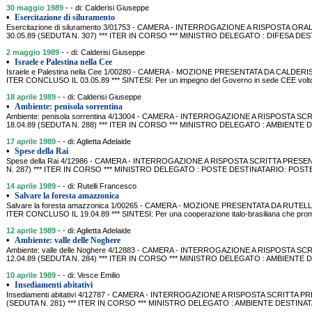
30 maggio 1989
- - di: Calderisi Giuseppe
•
Esercitazione di siluramento
Esercitazione di siluramento 3/01753 - CAMERA - INTERROGAZIONE A RISPOSTA OR
30.05.89 (SEDUTA N. 307) *** ITER IN CORSO *** MINISTRO DELEGATO : DIFESA DESTI
2 maggio 1989
- - di: Calderisi Giuseppe
•
Israele e Palestina nella Cee
Israele e Palestina nella Cee 1/00280 - CAMERA - MOZIONE PRESENTATA DA CALDERISI 
ITER CONCLUSO IL 03.05.89 *** SINTESI: Per un impegno del Governo in sede CEE volto ad
18 aprile 1989
- - di: Calderisi Giuseppe
•
Ambiente: penisola sorrentina
Ambiente: penisola sorrentina 4/13004 - CAMERA - INTERROGAZIONE A RISPOSTA SC
18.04.89 (SEDUTA N. 288) *** ITER IN CORSO *** MINISTRO DELEGATO : AMBIENTE 
17 aprile 1989
- - di: Aglietta Adelaide
•
Spese della Rai
Spese della Rai 4/12986 - CAMERA - INTERROGAZIONE A RISPOSTA SCRITTA PRESENT
N. 287) *** ITER IN CORSO *** MINISTRO DELEGATO : POSTE DESTINATARIO: POSTE SI
14 aprile 1989
- - di: Rutelli Francesco
•
Salvare la foresta amazzonica
Salvare la foresta amazzonica 1/00265 - CAMERA - MOZIONE PRESENTATA DA RUTELLI (
ITER CONCLUSO IL 19.04.89 *** SINTESI: Per una cooperazione italo-brasiliana che promu
12 aprile 1989
- - di: Aglietta Adelaide
•
Ambiente: valle delle Noghere
Ambiente: valle delle Noghere 4/12883 - CAMERA - INTERROGAZIONE A RISPOSTA SC
12.04.89 (SEDUTA N. 284) *** ITER IN CORSO *** MINISTRO DELEGATO : AMBIENTE D
10 aprile 1989
- - di: Vesce Emilio
•
Insediamenti abitativi
Insediamenti abitativi 4/12787 - CAMERA - INTERROGAZIONE A RISPOSTA SCRITTA PR
(SEDUTA N. 281) *** ITER IN CORSO *** MINISTRO DELEGATO : AMBIENTE DESTINATAR