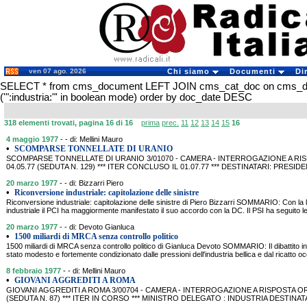
ven 07 ago. 2026
Chi siamo
Documenti
Di
SELECT * from cms_document LEFT JOIN cms_cat_doc on cms_
('":industria:"' in boolean mode) order by doc_date DESC
318 elementi trovati, pagina 16 di 16
prima
prec.
11
12
13
14
15
16
4 maggio 1977
- - di: Mellini Mauro
•
SCOMPARSE TONNELLATE DI URANIO
SCOMPARSE TONNELLATE DI URANIO 3/01070 - CAMERA - INTERROGAZIONE A RISP
04.05.77 (SEDUTA N. 129) *** ITER CONCLUSO IL 01.07.77 *** DESTINATARI: PRES
20 marzo 1977
- - di: Bizzarri Piero
•
Riconversione industriale: capitolazione delle sinistre
Riconversione industriale: capitolazione delle sinistre di Piero Bizzarri SOMMARIO: Con la 
industriale il PCI ha maggiormente manifestato il suo accordo con la DC. Il PSI ha segui
20 marzo 1977
- - di: Devoto Gianluca
•
1500 miliardi di MRCA senza controllo politico
1500 miliardi di MRCA senza controllo politico di Gianluca Devoto SOMMARIO: Il dibattito in
stato modesto e fortemente condizionato dalle pressioni dell'industria bellica e dal ricatto oc
8 febbraio 1977
- - di: Mellini Mauro
•
GIOVANI AGGREDITI A ROMA
GIOVANI AGGREDITI A ROMA 3/00704 - CAMERA - INTERROGAZIONE A RISPOSTA ORA
(SEDUTA N. 87) *** ITER IN CORSO *** MINISTRO DELEGATO : INDUSTRIA DESTINAT