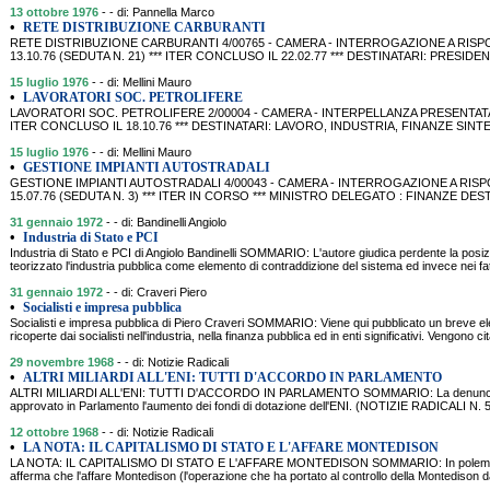
13 ottobre 1976
- - di: Pannella Marco
•
RETE DISTRIBUZIONE CARBURANTI
RETE DISTRIBUZIONE CARBURANTI 4/00765 - CAMERA - INTERROGAZIONE A RISPO
13.10.76 (SEDUTA N. 21) *** ITER CONCLUSO IL 22.02.77 *** DESTINATARI: PRESID
15 luglio 1976
- - di: Mellini Mauro
•
LAVORATORI SOC. PETROLIFERE
LAVORATORI SOC. PETROLIFERE 2/00004 - CAMERA - INTERPELLANZA PRESENTATA DA 
ITER CONCLUSO IL 18.10.76 *** DESTINATARI: LAVORO, INDUSTRIA, FINANZE SINTE
15 luglio 1976
- - di: Mellini Mauro
•
GESTIONE IMPIANTI AUTOSTRADALI
GESTIONE IMPIANTI AUTOSTRADALI 4/00043 - CAMERA - INTERROGAZIONE A RISPO
15.07.76 (SEDUTA N. 3) *** ITER IN CORSO *** MINISTRO DELEGATO : FINANZE DES
31 gennaio 1972
- - di: Bandinelli Angiolo
•
Industria di Stato e PCI
Industria di Stato e PCI di Angiolo Bandinelli SOMMARIO: L'autore giudica perdente la posiz
teorizzato l'industria pubblica come elemento di contraddizione del sistema ed invece nei fatt
31 gennaio 1972
- - di: Craveri Piero
•
Socialisti e impresa pubblica
Socialisti e impresa pubblica di Piero Craveri SOMMARIO: Viene qui pubblicato un breve ele
ricoperte dai socialisti nell'industria, nella finanza pubblica ed in enti significativi. Vengono ci
29 novembre 1968
- - di: Notizie Radicali
•
ALTRI MILIARDI ALL'ENI: TUTTI D'ACCORDO IN PARLAMENTO
ALTRI MILIARDI ALL'ENI: TUTTI D'ACCORDO IN PARLAMENTO SOMMARIO: La denuncia de
approvato in Parlamento l'aumento dei fondi di dotazione dell'ENI. (NOTIZIE RADICALI N
12 ottobre 1968
- - di: Notizie Radicali
•
LA NOTA: IL CAPITALISMO DI STATO E L'AFFARE MONTEDISON
LA NOTA: IL CAPITALISMO DI STATO E L'AFFARE MONTEDISON SOMMARIO: In polemica co
afferma che l'affare Montedison (l'operazione che ha portato al controllo della Montedison da