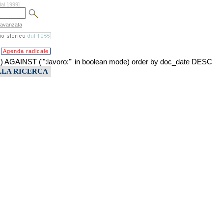
dal 1999]
 avanzata
Agenda radicale
INST ('":lavoro:"' in boolean mode) order by doc_date DESC
LLA RICERCA