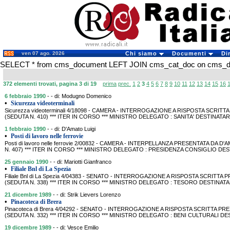
ven 07 ago. 2026
Chi siamo
Documenti
Di
SELECT * from cms_document LEFT JOIN cms_cat_doc on cms_doc
372 elementi trovati, pagina 3 di 19
prima
prec.
1
2
3
4
5
6
7
8
9
10
11
12
13
14
15
16
6 febbraio 1990
- - di: Modugno Domenico
•
Sicurezza videoterminali
Sicurezza videoterminali 4/18098 - CAMERA - INTERROGAZIONE A RISPOSTA SCRIT
(SEDUTA N. 410) *** ITER IN CORSO *** MINISTRO DELEGATO : SANITA' DESTINATARI:
1 febbraio 1990
- - di: D'Amato Luigi
•
Posti di lavoro nelle ferrovie
Posti di lavoro nelle ferrovie 2/00832 - CAMERA - INTERPELLANZA PRESENTATA DA D'
N. 407) *** ITER IN CORSO *** MINISTRO DELEGATO : PRESIDENZA CONSIGLIO DE
25 gennaio 1990
- - di: Mariotti Gianfranco
•
Filiale Bnl di La Spezia
Filiale Bnl di La Spezia 4/04383 - SENATO - INTERROGAZIONE A RISPOSTA SCRITTA 
(SEDUTA N. 338) *** ITER IN CORSO *** MINISTRO DELEGATO : TESORO DESTINATARI
21 dicembre 1989
- - di: Strik Lievers Lorenzo
•
Pinacoteca di Brera
Pinacoteca di Brera 4/04292 - SENATO - INTERROGAZIONE A RISPOSTA SCRITTA PRE
(SEDUTA N. 332) *** ITER IN CORSO *** MINISTRO DELEGATO : BENI CULTURALI DE
19 dicembre 1989
- - di: Vesce Emilio