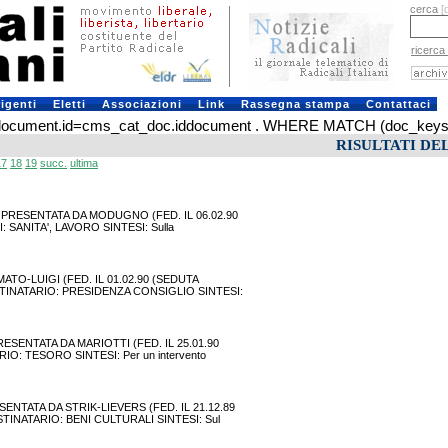
cerca
[
ricerca
rigenti
Eletti
Associazioni
Link
Rassegna stampa
Contattaci
ument.id=cms_cat_doc.iddocument . WHERE MATCH (doc_keys) AGA
RISULTATI DE
17
18
19
succ.
ultima
TA PRESENTATA DA MODUGNO (FED. IL 06.02.90
 SANITA', LAVORO SINTESI: Sulla
AMATO-LUIGI (FED. IL 01.02.90 (SEDUTA
STINATARIO: PRESIDENZA CONSIGLIO SINTESI:
PRESENTATA DA MARIOTTI (FED. IL 25.01.90
O: TESORO SINTESI: Per un intervento
SENTATA DA STRIK-LIEVERS (FED. IL 21.12.89
STINATARIO: BENI CULTURALI SINTESI: Sul