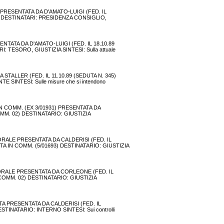
E PRESENTATA DA D'AMATO-LUIGI (FED. IL
TI DESTINATARI: PRESIDENZA CONSIGLIO,
NTATA DA D'AMATO-LUIGI (FED. IL 18.10.89
 TESORO, GIUSTIZIA SINTESI: Sulla attuale
STALLER (FED. IL 11.10.89 (SEDUTA N. 345)
SINTESI: Sulle misure che si intendono
IN COMM. (EX 3/01931) PRESENTATA DA
COMM. 02) DESTINATARIO: GIUSTIZIA
 ORALE PRESENTATA DA CALDERISI (FED. IL
TA IN COMM. (5/01693) DESTINATARIO: GIUSTIZIA
A ORALE PRESENTATA DA CORLEONE (FED. IL
 (COMM. 02) DESTINATARIO: GIUSTIZIA
TTA PRESENTATA DA CALDERISI (FED. IL
TINATARIO: INTERNO SINTESI: Sui controlli