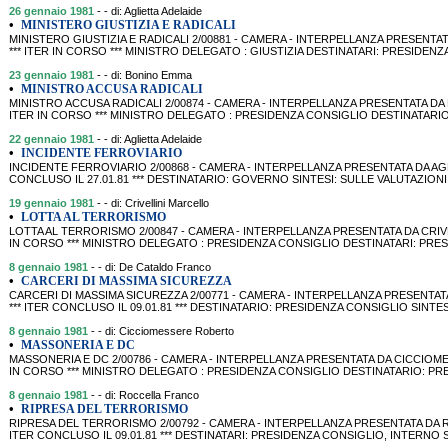
26 gennaio 1981
- - di: Aglietta Adelaide
•
MINISTERO GIUSTIZIA E RADICALI
MINISTERO GIUSTIZIA E RADICALI 2/00881 - CAMERA - INTERPELLANZA PRESENTATA D
*** ITER IN CORSO *** MINISTRO DELEGATO : GIUSTIZIA DESTINATARI: PRESIDENZA
23 gennaio 1981
- - di: Bonino Emma
•
MINISTRO ACCUSA RADICALI
MINISTRO ACCUSA RADICALI 2/00874 - CAMERA - INTERPELLANZA PRESENTATA DA BON
ITER IN CORSO *** MINISTRO DELEGATO : PRESIDENZA CONSIGLIO DESTINATARIO
22 gennaio 1981
- - di: Aglietta Adelaide
•
INCIDENTE FERROVIARIO
INCIDENTE FERROVIARIO 2/00868 - CAMERA - INTERPELLANZA PRESENTATA DA AGLIETT
CONCLUSO IL 27.01.81 *** DESTINATARIO: GOVERNO SINTESI: SULLE VALUTAZION
19 gennaio 1981
- - di: Crivellini Marcello
•
LOTTA AL TERRORISMO
LOTTA AL TERRORISMO 2/00847 - CAMERA - INTERPELLANZA PRESENTATA DA CRIVELLIN
IN CORSO *** MINISTRO DELEGATO : PRESIDENZA CONSIGLIO DESTINATARI: PRESI
8 gennaio 1981
- - di: De Cataldo Franco
•
CARCERI DI MASSIMA SICUREZZA
CARCERI DI MASSIMA SICUREZZA 2/00771 - CAMERA - INTERPELLANZA PRESENTATA D
*** ITER CONCLUSO IL 09.01.81 *** DESTINATARIO: PRESIDENZA CONSIGLIO SINTE
8 gennaio 1981
- - di: Cicciomessere Roberto
•
MASSONERIA E DC
MASSONERIA E DC 2/00786 - CAMERA - INTERPELLANZA PRESENTATA DA CICCIOMESSER
IN CORSO *** MINISTRO DELEGATO : PRESIDENZA CONSIGLIO DESTINATARIO: PR
8 gennaio 1981
- - di: Roccella Franco
•
RIPRESA DEL TERRORISMO
RIPRESA DEL TERRORISMO 2/00792 - CAMERA - INTERPELLANZA PRESENTATA DA ROCC
ITER CONCLUSO IL 09.01.81 *** DESTINATARI: PRESIDENZA CONSIGLIO, INTERNO