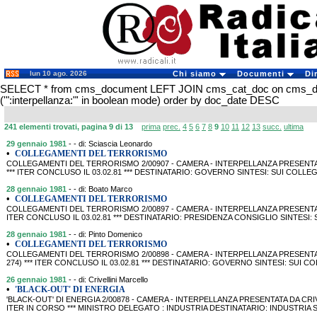
lun 10 ago. 2026
Chi siamo
Documenti
Di
SELECT * from cms_document LEFT JOIN cms_cat_doc on cms_
('":interpellanza:"' in boolean mode) order by doc_date DESC
241 elementi trovati, pagina 9 di 13
prima
prec.
4
5
6
7
8
9
10
11
12
13
succ.
ultima
29 gennaio 1981
- - di: Sciascia Leonardo
•
COLLEGAMENTI DEL TERRORISMO
COLLEGAMENTI DEL TERRORISMO 2/00907 - CAMERA - INTERPELLANZA PRESENTATA D
*** ITER CONCLUSO IL 03.02.81 *** DESTINATARIO: GOVERNO SINTESI: SUI CO
28 gennaio 1981
- - di: Boato Marco
•
COLLEGAMENTI DEL TERRORISMO
COLLEGAMENTI DEL TERRORISMO 2/00897 - CAMERA - INTERPELLANZA PRESENTATA D
ITER CONCLUSO IL 03.02.81 *** DESTINATARIO: PRESIDENZA CONSIGLIO SINTESI
28 gennaio 1981
- - di: Pinto Domenico
•
COLLEGAMENTI DEL TERRORISMO
COLLEGAMENTI DEL TERRORISMO 2/00898 - CAMERA - INTERPELLANZA PRESENTATA
274) *** ITER CONCLUSO IL 03.02.81 *** DESTINATARIO: GOVERNO SINTESI: SU
26 gennaio 1981
- - di: Crivellini Marcello
•
'BLACK-OUT' DI ENERGIA
'BLACK-OUT' DI ENERGIA 2/00878 - CAMERA - INTERPELLANZA PRESENTATA DA CRIVELL
ITER IN CORSO *** MINISTRO DELEGATO : INDUSTRIA DESTINATARIO: INDUSTRIA S