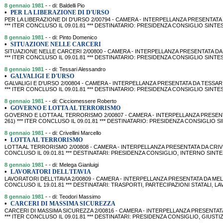
8 gennaio 1981
- - di: Baldelli Pio
•
PER LA LIBERAZIONE DI D'URSO
PER LA LIBERAZIONE DI D'URSO 2/00794 - CAMERA - INTERPELLANZA PRESENTATA DA
*** ITER CONCLUSO IL 09.01.81 *** DESTINATARIO: PRESIDENZA CONSIGLIO SINTESI
8 gennaio 1981
- - di: Pinto Domenico
•
SITUAZIONE NELLE CARCERI
SITUAZIONE NELLE CARCERI 2/00800 - CAMERA - INTERPELLANZA PRESENTATA DA P
*** ITER CONCLUSO IL 09.01.81 *** DESTINATARIO: PRESIDENZA CONSIGLIO SINTE
8 gennaio 1981
- - di: Tessari Alessandro
•
GALVALIGI E D'URSO
GALVALIGI E D'URSO 2/00804 - CAMERA - INTERPELLANZA PRESENTATA DA TESSARI-
*** ITER CONCLUSO IL 09.01.81 *** DESTINATARIO: PRESIDENZA CONSIGLIO SIN
8 gennaio 1981
- - di: Cicciomessere Roberto
•
GOVERNO E LOTTA AL TERRORISMO
GOVERNO E LOTTA AL TERRORISMO 2/00807 - CAMERA - INTERPELLANZA PRESENTAT
261) *** ITER CONCLUSO IL 09.01.81 *** DESTINATARIO: PRESIDENZA CONSIGLIO
8 gennaio 1981
- - di: Crivellini Marcello
•
LOTTA AL TERRORISMO
LOTTA AL TERRORISMO 2/00808 - CAMERA - INTERPELLANZA PRESENTATA DA CRIVELLIN
CONCLUSO IL 09.01.81 *** DESTINATARI: PRESIDENZA CONSIGLIO, INTERNO SINT
8 gennaio 1981
- - di: Melega Gianluigi
•
LAVORATORI DELL'ITAVIA
LAVORATORI DELL'ITAVIA 2/00809 - CAMERA - INTERPELLANZA PRESENTATA DA MELEGA
CONCLUSO IL 19.01.81 *** DESTINATARI: TRASPORTI, PARTECIPAZIONI STATALI, L
8 gennaio 1981
- - di: Teodori Massimo
•
CARCERI DI MASSIMA SICUREZZA
CARCERI DI MASSIMA SICUREZZA 2/00816 - CAMERA - INTERPELLANZA PRESENTATA D
*** ITER CONCLUSO IL 09.01.81 *** DESTINATARI: PRESIDENZA CONSIGLIO, GIUSTI