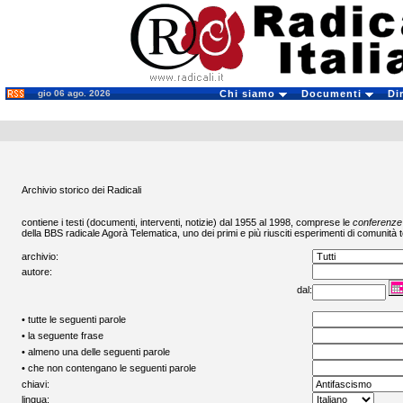
gio 06 ago. 2026
Chi siamo
Documenti
Di
Archivio storico dei Radicali
contiene i testi (documenti, interventi, notizie) dal 1955 al 1998, comprese le
conferenze
della BBS radicale
Agorà Telematica
, uno dei primi e più riusciti esperimenti di comunità t
archivio:
autore:
dal:
• tutte le seguenti parole
• la seguente frase
• almeno una delle seguenti parole
• che non contengano le seguenti parole
chiavi:
lingua: