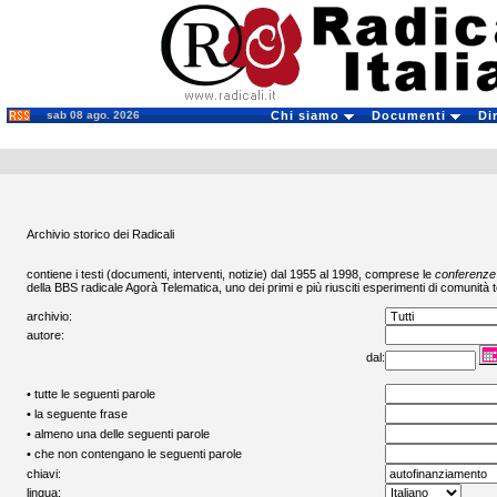
sab 08 ago. 2026
Chi siamo
Documenti
Di
Archivio storico dei Radicali
contiene i testi (documenti, interventi, notizie) dal 1955 al 1998, comprese le
conferenze
della BBS radicale
Agorà Telematica
, uno dei primi e più riusciti esperimenti di comunità t
archivio:
autore:
dal:
• tutte le seguenti parole
• la seguente frase
• almeno una delle seguenti parole
• che non contengano le seguenti parole
chiavi:
lingua: