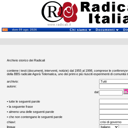
dom 09 ago. 2026
Chi siamo
Documenti
Di
Archivio storico dei Radicali
contiene i testi (documenti, interventi, notizie) dal 1955 al 1998, comprese le
conferenze
della BBS radicale
Agorà Telematica
, uno dei primi e più riusciti esperimenti di comunità t
archivio:
autore:
dal:
• tutte le seguenti parole
• la seguente frase
• almeno una delle seguenti parole
• che non contengano le seguenti parole
chiavi:
lingua: