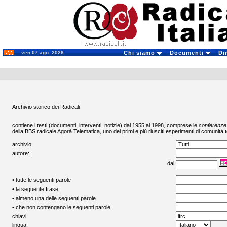
ven 07 ago. 2026
Chi siamo
Documenti
Di
Archivio storico dei Radicali
contiene i testi (documenti, interventi, notizie) dal 1955 al 1998, comprese le
conferenze
della BBS radicale
Agorà Telematica
, uno dei primi e più riusciti esperimenti di comunità t
archivio:
autore:
dal:
• tutte le seguenti parole
• la seguente frase
• almeno una delle seguenti parole
• che non contengano le seguenti parole
chiavi:
lingua: