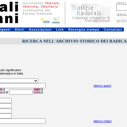
cerca
[
ricerca
rigenti
Eletti
Associazioni
Link
Rassegna stampa
Contattaci
RICERCA NELL'ARCHIVIO STORICO DEI RADICALI
più significative
elematica in Italia
elenco autori
al:
elenco chiavi