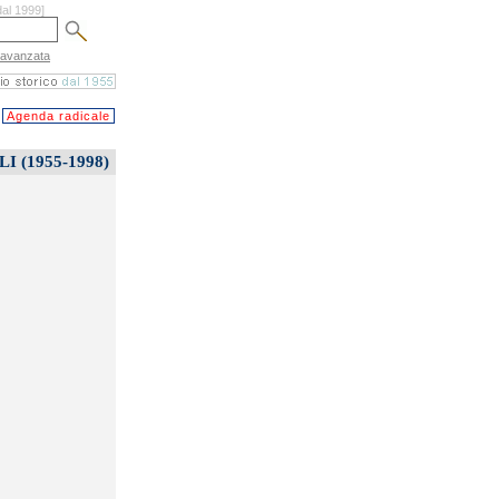
dal 1999]
 avanzata
Agenda radicale
 (1955-1998)