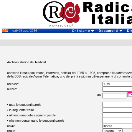
sab 08 ago. 2026
Chi siamo
Documenti
Di
Archivio storico dei Radicali
contiene i testi (documenti, interventi, notizie) dal 1955 al 1998, comprese le
conferenze
della BBS radicale
Agorà Telematica
, uno dei primi e più riusciti esperimenti di comunità t
archivio:
autore:
dal:
• tutte le seguenti parole
• la seguente frase
• almeno una delle seguenti parole
• che non contengano le seguenti parole
chiavi:
lingua: