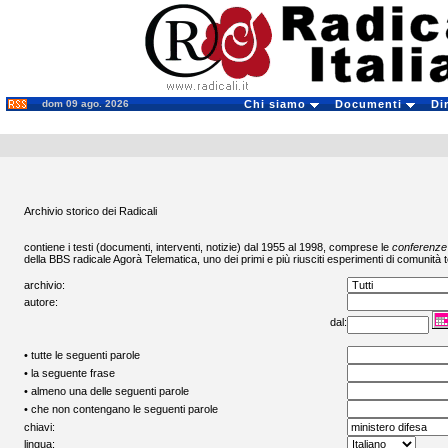
dom 09 ago. 2026
Chi siamo
Documenti
Di
Archivio storico dei Radicali
contiene i testi (documenti, interventi, notizie) dal 1955 al 1998, comprese le
conferenze
della BBS radicale
Agorà Telematica
, uno dei primi e più riusciti esperimenti di comunità t
archivio:
autore:
dal:
• tutte le seguenti parole
• la seguente frase
• almeno una delle seguenti parole
• che non contengano le seguenti parole
chiavi:
lingua: