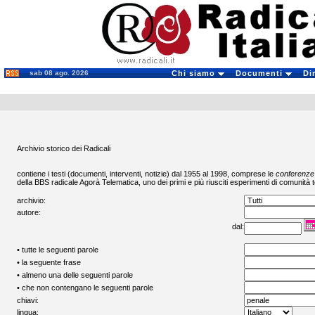
sab 08 ago. 2026
Chi siamo
Documenti
Di
Archivio storico dei Radicali
contiene i testi (documenti, interventi, notizie) dal 1955 al 1998, comprese le
conferenze
della BBS radicale
Agorà Telematica
, uno dei primi e più riusciti esperimenti di comunità t
archivio:
autore:
dal:
• tutte le seguenti parole
• la seguente frase
• almeno una delle seguenti parole
• che non contengano le seguenti parole
chiavi:
lingua: