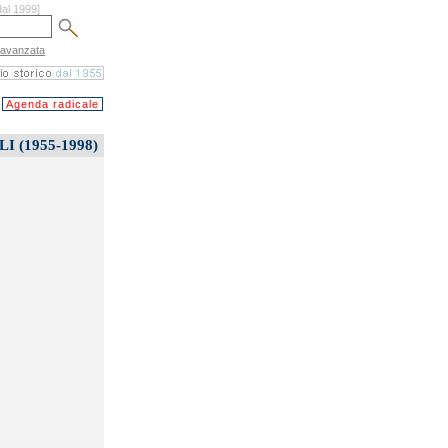
dal 1999]
 avanzata
Agenda radicale
 (1955-1998)