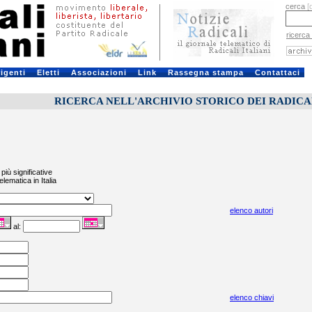
cerca
[
ricerca
rigenti
Eletti
Associazioni
Link
Rassegna stampa
Contattaci
RICERCA NELL'ARCHIVIO STORICO DEI RADICALI
più significative
elematica in Italia
elenco autori
al:
elenco chiavi