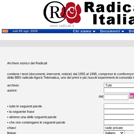
sab 08 ago. 2026
Chi siamo
Documenti
Di
Archivio storico dei Radicali
contiene i testi (documenti, interventi, notizie) dal 1955 al 1998, comprese le
conferenze
della BBS radicale
Agorà Telematica
, uno dei primi e più riusciti esperimenti di comunità t
archivio:
autore:
dal:
• tutte le seguenti parole
• la seguente frase
• almeno una delle seguenti parole
• che non contengano le seguenti parole
chiavi:
lingua: