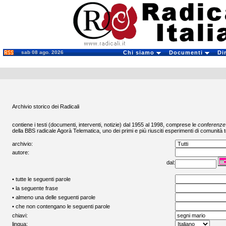
sab 08 ago. 2026
Chi siamo
Documenti
Di
Archivio storico dei Radicali
contiene i testi (documenti, interventi, notizie) dal 1955 al 1998, comprese le
conferenze
della BBS radicale
Agorà Telematica
, uno dei primi e più riusciti esperimenti di comunità t
archivio:
autore:
dal:
• tutte le seguenti parole
• la seguente frase
• almeno una delle seguenti parole
• che non contengano le seguenti parole
chiavi:
lingua: