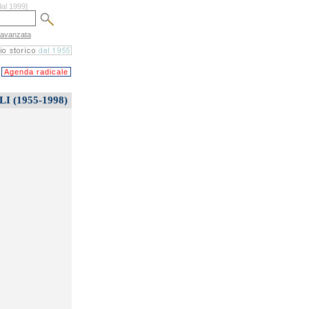
dal 1999]
 avanzata
Agenda radicale
 (1955-1998)