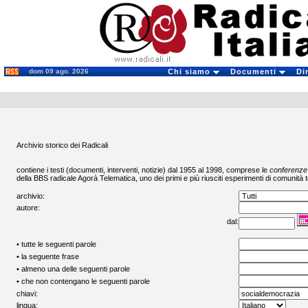
dom 09 ago. 2026
Chi siamo
Documenti
Di
Archivio storico dei Radicali
contiene i testi (documenti, interventi, notizie) dal 1955 al 1998, comprese le
conferenze
della BBS radicale
Agorà Telematica
, uno dei primi e più riusciti esperimenti di comunità t
archivio:
autore:
dal:
• tutte le seguenti parole
• la seguente frase
• almeno una delle seguenti parole
• che non contengano le seguenti parole
chiavi:
lingua: