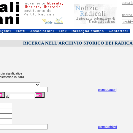
cerca
[
ricerca
rigenti
Eletti
Associazioni
Link
Rassegna stampa
Contattaci
RICERCA NELL'ARCHIVIO STORICO DEI RADICALI
più significative
elematica in Italia
elenco autori
al:
elenco chiavi