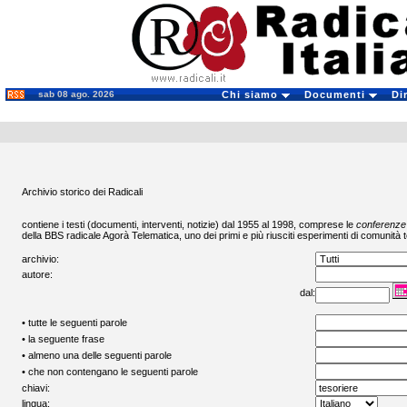
sab 08 ago. 2026
Chi siamo
Documenti
Di
Archivio storico dei Radicali
contiene i testi (documenti, interventi, notizie) dal 1955 al 1998, comprese le
conferenze
della BBS radicale
Agorà Telematica
, uno dei primi e più riusciti esperimenti di comunità t
archivio:
autore:
dal:
• tutte le seguenti parole
• la seguente frase
• almeno una delle seguenti parole
• che non contengano le seguenti parole
chiavi:
lingua: