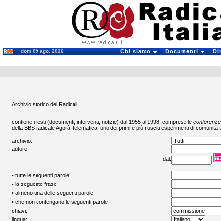
dom 09 ago. 2026
Chi siamo
Documenti
Di
Archivio storico dei Radicali
contiene i testi (documenti, interventi, notizie) dal 1955 al 1998, comprese le
conferenze
della BBS radicale
Agorà Telematica
, uno dei primi e più riusciti esperimenti di comunità t
archivio:
autore:
dal:
• tutte le seguenti parole
• la seguente frase
• almeno una delle seguenti parole
• che non contengano le seguenti parole
chiavi:
lingua: