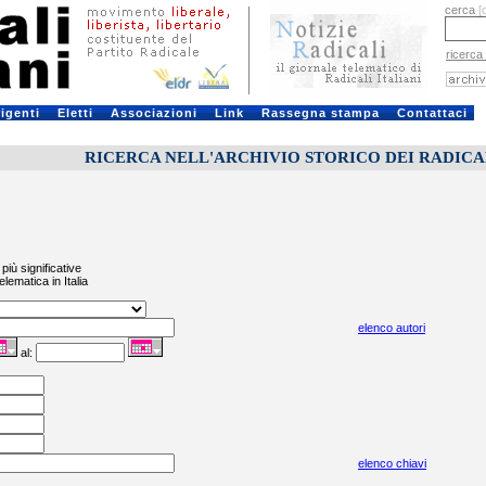
cerca
[
ricerca
rigenti
Eletti
Associazioni
Link
Rassegna stampa
Contattaci
RICERCA NELL'ARCHIVIO STORICO DEI RADICALI
più significative
elematica in Italia
elenco autori
al:
elenco chiavi