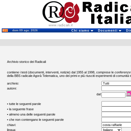
dom 09 ago. 2026
Chi siamo
Documenti
Di
Archivio storico dei Radicali
contiene i testi (documenti, interventi, notizie) dal 1955 al 1998, comprese le
conferenze
della BBS radicale
Agorà Telematica
, uno dei primi e più riusciti esperimenti di comunità t
archivio:
autore:
dal:
• tutte le seguenti parole
• la seguente frase
• almeno una delle seguenti parole
• che non contengano le seguenti parole
chiavi:
lingua: