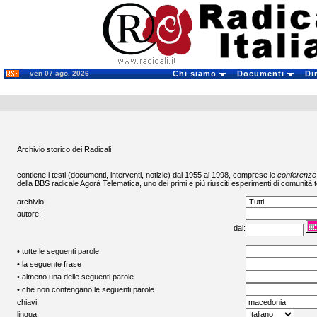
ven 07 ago. 2026
Chi siamo
Documenti
Di
Archivio storico dei Radicali
contiene i testi (documenti, interventi, notizie) dal 1955 al 1998, comprese le
conferenze
della BBS radicale
Agorà Telematica
, uno dei primi e più riusciti esperimenti di comunità t
archivio:
autore:
dal:
• tutte le seguenti parole
• la seguente frase
• almeno una delle seguenti parole
• che non contengano le seguenti parole
chiavi:
lingua: