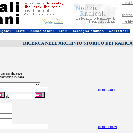
cerca
[
ricerca
rigenti
Eletti
Associazioni
Link
Rassegna stampa
Contattaci
RICERCA NELL'ARCHIVIO STORICO DEI RADICALI
più significative
elematica in Italia
elenco autori
al:
elenco chiavi