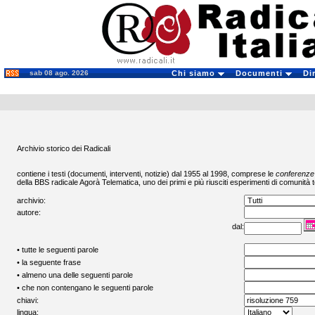
sab 08 ago. 2026
Chi siamo
Documenti
Di
Archivio storico dei Radicali
contiene i testi (documenti, interventi, notizie) dal 1955 al 1998, comprese le
conferenze
della BBS radicale
Agorà Telematica
, uno dei primi e più riusciti esperimenti di comunità t
archivio:
autore:
dal:
• tutte le seguenti parole
• la seguente frase
• almeno una delle seguenti parole
• che non contengano le seguenti parole
chiavi:
lingua: