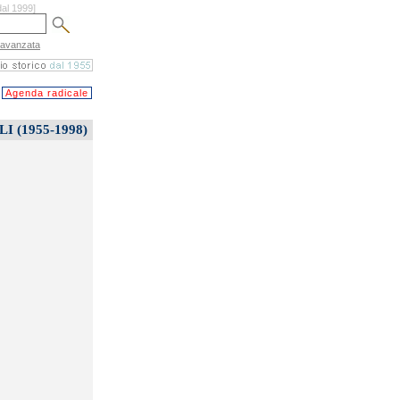
dal 1999]
 avanzata
Agenda radicale
 (1955-1998)