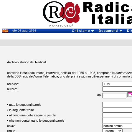
gio 06 ago. 2026
Chi siamo
Documenti
Di
Archivio storico dei Radicali
contiene i testi (documenti, interventi, notizie) dal 1955 al 1998, comprese le
conferenze
della BBS radicale
Agorà Telematica
, uno dei primi e più riusciti esperimenti di comunità t
archivio:
autore:
dal:
• tutte le seguenti parole
• la seguente frase
• almeno una delle seguenti parole
• che non contengano le seguenti parole
chiavi:
lingua: