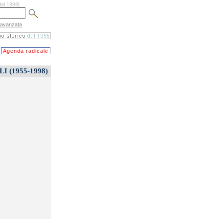
dal 1999]
 avanzata
Agenda radicale
 (1955-1998)