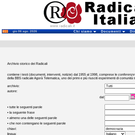
gio 06 ago. 2026
Chi siamo
Documenti
Di
Archivio storico dei Radicali
contiene i testi (documenti, interventi, notizie) dal 1955 al 1998, comprese le
conferenze
della BBS radicale
Agorà Telematica
, uno dei primi e più riusciti esperimenti di comunità t
archivio:
autore:
dal:
• tutte le seguenti parole
• la seguente frase
• almeno una delle seguenti parole
• che non contengano le seguenti parole
chiavi:
lingua: