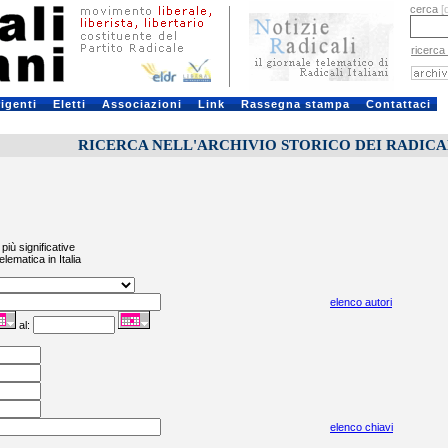
cerca
[
ricerca
rigenti
Eletti
Associazioni
Link
Rassegna stampa
Contattaci
RICERCA NELL'ARCHIVIO STORICO DEI RADICALI
più significative
elematica in Italia
elenco autori
al:
elenco chiavi