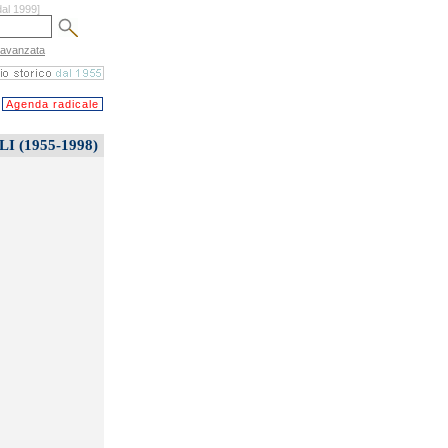
dal 1999]
 avanzata
Agenda radicale
 (1955-1998)