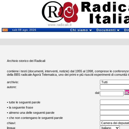
sab 08 ago. 2026
Chi siamo
Documenti
Di
Archivio storico dei Radicali
contiene i testi (documenti, interventi, notizie) dal 1955 al 1998, comprese le
conferenze
della BBS radicale
Agorà Telematica
, uno dei primi e più riusciti esperimenti di comunità t
archivio:
autore:
dal:
• tutte le seguenti parole
• la seguente frase
• almeno una delle seguenti parole
• che non contengano le seguenti parole
chiavi:
lingua: