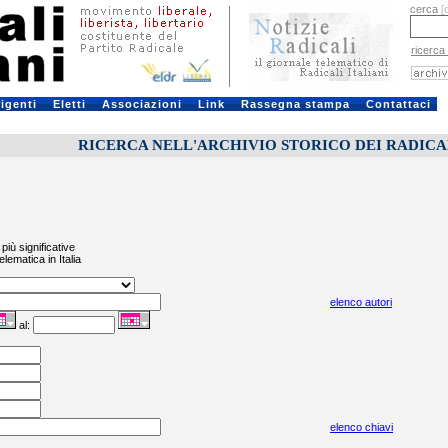
cerca
[
ricerca
rigenti
Eletti
Associazioni
Link
Rassegna stampa
Contattaci
RICERCA NELL'ARCHIVIO STORICO DEI RADICALI
più significative
elematica in Italia
elenco autori
al:
elenco chiavi