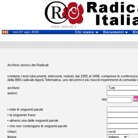
ven 07 ago. 2026
Chi siamo
Documenti
Di
Archivio storico dei Radicali
contiene i testi (documenti, interventi, notizie) dal 1955 al 1998, comprese le
conferenze
della BBS radicale
Agorà Telematica
, uno dei primi e più riusciti esperimenti di comunità t
archivio:
autore:
dal:
• tutte le seguenti parole
• la seguente frase
• almeno una delle seguenti parole
• che non contengano le seguenti parole
chiavi:
lingua: