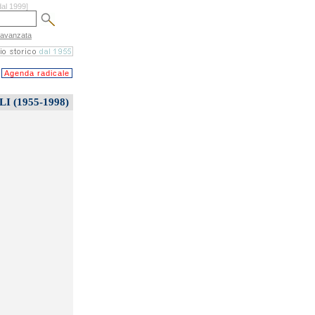
dal 1999]
 avanzata
Agenda radicale
 (1955-1998)