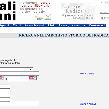
cerca
[
ricerca
rigenti
Eletti
Associazioni
Link
Rassegna stampa
Contattaci
RICERCA NELL'ARCHIVIO STORICO DEI RADICALI
più significative
elematica in Italia
elenco autori
al:
elenco chiavi