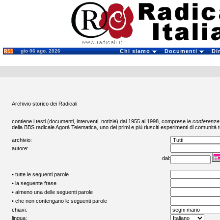
gio 06 ago. 2026
Chi siamo
Documenti
Di
Archivio storico dei Radicali
contiene i testi (documenti, interventi, notizie) dal 1955 al 1998, comprese le
conferenze
della BBS radicale
Agorà Telematica
, uno dei primi e più riusciti esperimenti di comunità t
archivio:
autore:
dal:
• tutte le seguenti parole
• la seguente frase
• almeno una delle seguenti parole
• che non contengano le seguenti parole
chiavi:
lingua: