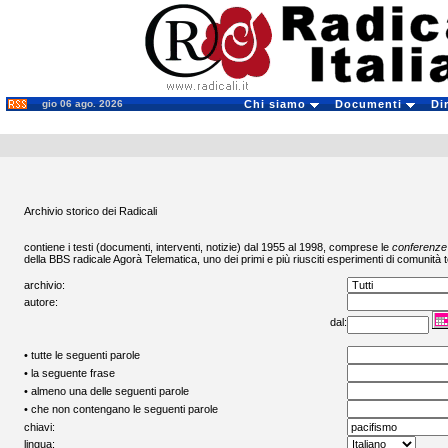
gio 06 ago. 2026
Chi siamo
Documenti
Di
Archivio storico dei Radicali
contiene i testi (documenti, interventi, notizie) dal 1955 al 1998, comprese le
conferenze
della BBS radicale
Agorà Telematica
, uno dei primi e più riusciti esperimenti di comunità t
archivio:
autore:
dal:
• tutte le seguenti parole
• la seguente frase
• almeno una delle seguenti parole
• che non contengano le seguenti parole
chiavi:
lingua: