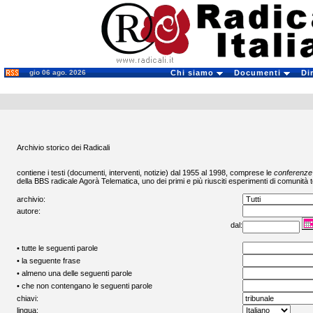
gio 06 ago. 2026
Chi siamo
Documenti
Di
Archivio storico dei Radicali
contiene i testi (documenti, interventi, notizie) dal 1955 al 1998, comprese le
conferenze
della BBS radicale
Agorà Telematica
, uno dei primi e più riusciti esperimenti di comunità t
archivio:
autore:
dal:
• tutte le seguenti parole
• la seguente frase
• almeno una delle seguenti parole
• che non contengano le seguenti parole
chiavi:
lingua: