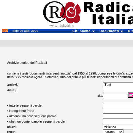
dom 09 ago. 2026
Chi siamo
Documenti
Di
Archivio storico dei Radicali
contiene i testi (documenti, interventi, notizie) dal 1955 al 1998, comprese le
conferenze
della BBS radicale
Agorà Telematica
, uno dei primi e più riusciti esperimenti di comunità t
archivio:
autore:
dal:
• tutte le seguenti parole
• la seguente frase
• almeno una delle seguenti parole
• che non contengano le seguenti parole
chiavi:
lingua: