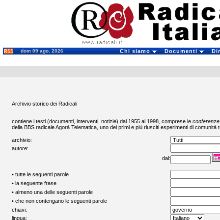
dom 09 ago. 2026
Chi siamo
Documenti
Di
Archivio storico dei Radicali
contiene i testi (documenti, interventi, notizie) dal 1955 al 1998, comprese le
conferenze
della BBS radicale
Agorà Telematica
, uno dei primi e più riusciti esperimenti di comunità t
archivio:
autore:
dal:
• tutte le seguenti parole
• la seguente frase
• almeno una delle seguenti parole
• che non contengano le seguenti parole
chiavi:
lingua: