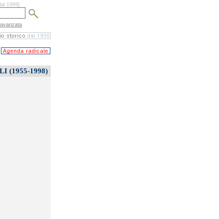
dal 1999]
 avanzata
Agenda radicale
 (1955-1998)