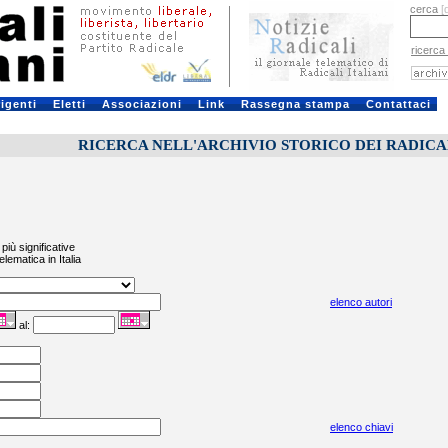
cerca
[
ricerca
rigenti
Eletti
Associazioni
Link
Rassegna stampa
Contattaci
RICERCA NELL'ARCHIVIO STORICO DEI RADICALI
più significative
elematica in Italia
elenco autori
al:
elenco chiavi