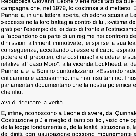
Repubblica Giovanni Leone viene riabilitato da due 
campagna che, nel 1978, lo costrinse a dimettersi
Pannella, in una lettera aperta, chiedono scusa a L
»eccessi nella loro battaglia contro di lui, »vittima 
grati per l'esempio da lei dato di fronte all'ostracismo
all'abbandono da parte di un regime nei confronti de
dimissioni altrimenti immotivate, lei spinse la sua lea
conseguenze, accettando di essere il capro espiatori
potere e di prepoteri, che così riuscì a eludere le su
relative al "caso Moro", alla vicenda Lockheed, al deg
Pannella e la Bonino puntualizzano: »Essendo radica
criticammo e accusammo, ma mai insultammo. I nostr
parlamentari documentano che la nostra polemica er
che rifiut
ava di ricercare la verità .
E, infine, riconoscono a Leone di avere, dal Quirinale
Costituzione più e meglio di tanti politici, visto che og
della legge fondamentale, della lealtà istituzionale, la
dei diritti, ogni usurpazione possono impunemente af