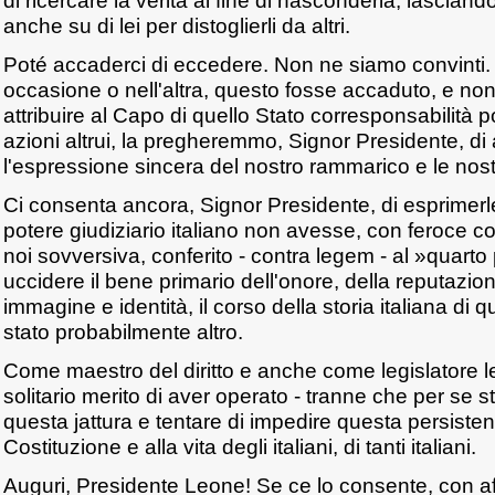
di ricercare la verità al fine di nasconderla, lasciand
anche su di lei per distoglierli da altri.
Poté accaderci di eccedere. Non ne siamo convinti.
occasione o nell'altra, questo fosse accaduto, e non
attribuire al Capo di quello Stato corresponsabilità pol
azioni altrui, la pregheremmo, Signor Presidente, di
l'espressione sincera del nostro rammarico e le nos
Ci consenta ancora, Signor Presidente, di esprimerl
potere giudiziario italiano non avesse, con feroce c
noi sovversiva, conferito - contra legem - al »quarto 
uccidere il bene primario dell'onore, della reputazion
immagine e identità, il corso della storia italiana di
stato probabilmente altro.
Come maestro del diritto e anche come legislatore le
solitario merito di aver operato - tranne che per se 
questa jattura e tentare di impedire questa persistent
Costituzione e alla vita degli italiani, di tanti italiani.
Auguri, Presidente Leone! Se ce lo consente, con aff