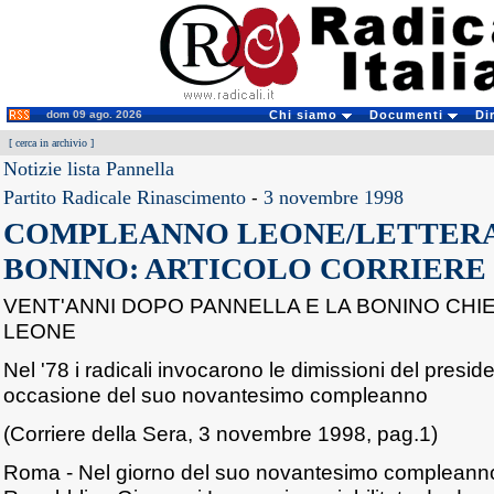
dom 09 ago. 2026
Chi siamo
Documenti
Di
[
cerca in archivio
]
Notizie lista Pannella
Partito Radicale Rinascimento
-
3 novembre 1998
COMPLEANNO LEONE/LETTERA
BONINO: ARTICOLO CORRIERE
VENT'ANNI DOPO PANNELLA E LA BONINO CHI
LEONE
Nel '78 i radicali invocarono le dimissioni del presiden
occasione del suo novantesimo compleanno
(Corriere della Sera, 3 novembre 1998, pag.1)
Roma - Nel giorno del suo novantesimo compleanno,