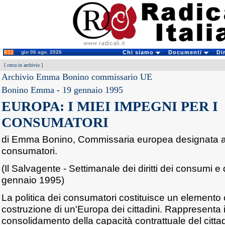
gio 06 ago. 2026
Chi siamo
Documenti
Di
[
cerca in archivio
]
Archivio Emma Bonino commissario UE
Bonino Emma
-
19 gennaio 1995
EUROPA: I MIEI IMPEGNI PER I
CONSUMATORI
di Emma Bonino, Commissaria europea designata all
consumatori.
(Il Salvagente - Settimanale dei diritti dei consumi e 
gennaio 1995)
La politica dei consumatori costituisce un elemento 
costruzione di un'Europa dei cittadini. Rappresenta in
consolidamento della capacità contrattuale del cittad