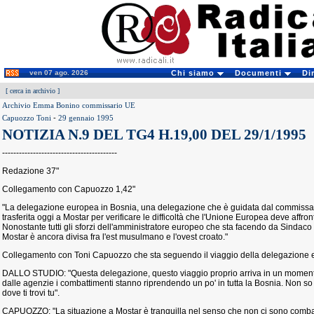
ven 07 ago. 2026
Chi siamo
Documenti
Di
[
cerca in archivio
]
Archivio Emma Bonino commissario UE
Capuozzo Toni
-
29 gennaio 1995
NOTIZIA N.9 DEL TG4 H.19,00 DEL 29/1/1995
-----------------------------------------
Redazione 37"
Collegamento con Capuozzo 1,42"
"La delegazione europea in Bosnia, una delegazione che è guidata dal commissar
trasferita oggi a Mostar per verificare le difficoltà che l'Unione Europea deve affront
Nonostante tutti gli sforzi dell'amministratore europeo che sta facendo da Sindaco d
Mostar è ancora divisa fra l'est musulmano e l'ovest croato."
Collegamento con Toni Capuozzo che sta seguendo il viaggio della delegazione 
DALLO STUDIO: "Questa delegazione, questo viaggio proprio arriva in un momento 
dalle agenzie i combattimenti stanno riprendendo un po' in tutta la Bosnia. Non so 
dove ti trovi tu".
CAPUOZZO: "La situazione a Mostar è tranquilla nel senso che non ci sono combatt