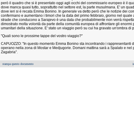
però il quadro che si è presentato oggi agli occhi del commissario europeo è il quadr
dove manca quasi tutto, soprattutto nel settore est, la parte musulmana. E' un qua
dove ieri si è recata Emma Bonino. In generale va detto però che le notizie dei c
confermano e aumentano i timori che la data del primo febbraio, giorno nel quale 
strade che conducono a Sarajevo è una data che probabilmente non verrà rispettat
dimostrato molta volontà da parte della comunità europea di affrontare gli enormi pr
umanitari della situazione. E' stato un viaggio però su cui ha gravato un'ombra di
"Quali sono le prossime tappe del vostro viaggio?"
CAPUOZZO: "In questo momento Emma Bonino sta incontrando i rappresentanti de
operano nella zona di Mostar e Medjugorie. Domani mattina sarà a Spalato e nel p
Zagabria".
stampa questo documento
i