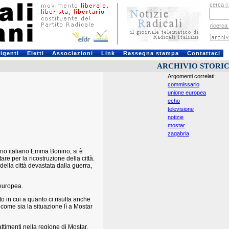
cerca
[
ricerca
rigenti
Eletti
Associazioni
Link
Rassegna stampa
Contattaci
ARCHIVIO STORI
Argomenti correlati:
commissario
unione europea
echo
televisione
notizie
mostar
zagabria
io italiano Emma Bonino, si è
are per la ricostruzione della città.
ella città devastata dalla guerra,
europea.
in cui a quanto ci risulta anche
come sia la situazione lì a Mostar
imenti nella regione di Mostar,