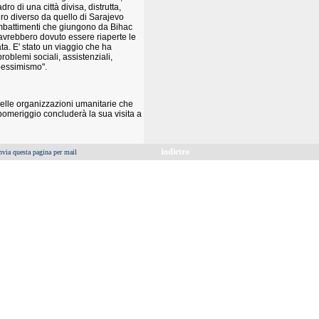
o di una città divisa, distrutta,
dro diverso da quello di Sarajevo
ombattimenti che giungono da Bihac
avrebbero dovuto essere riaperte le
a. E' stato un viaggio che ha
oblemi sociali, assistenziali,
 pessimismo".
lle organizzazioni umanitarie che
omeriggio concluderà la sua visita a
indietro
nvia questa pagina per mail