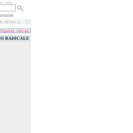
dal 1999]
 avanzata
Agenda radicale
CO RADICALE