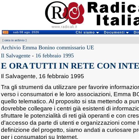
sab 08 ago. 2026
Chi siamo
Documenti
Di
[
cerca in archivio
]
Archivio Emma Bonino commissario UE
Il Salvagente
-
16 febbraio 1995
E ORA TUTTI IN RETE CON INT
Il Salvagente, 16 febbraio 1995
Tra gli strumenti da utilizzare per favorire informa
verso i consumatori e le loro associazioni, Emma 
quello telematico. Al proposito si sta mettendo a pu
dovrebbe collegare i centri già esistenti di informaz
sfruttare le potenzialità di reti già operanti e con cres
d'accesso da parte di utenti e organizzazioni come In
definizione del progetto, siamo andati a curiosare pr
per i consumatori su Internet.