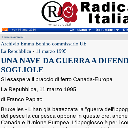
ven 07 ago. 2026
Chi siamo
Documenti
Di
[
cerca in archivio
]
Archivio Emma Bonino commissario UE
La Repubblica
-
11 marzo 1995
UNA NAVE DA GUERRA A DIFEN
SOGLIOLE
Si esaspera il braccio di ferro Canada-Europa
La Repubblica, 11 marzo 1995
di Franco Papitto
Bruxelles - L'han già battezzata la "guerra dell'ippo
del pesce la cui pesca oppone in queste ore, anche 
Canada e l'Unione Europea. L'ippoglosso è per i com