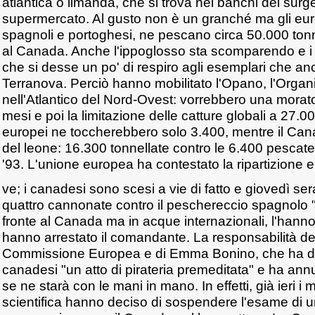
atlantica o limanda, che si trova nei banchi dei surge
supermercato. Al gusto non è un granché ma gli euro
spagnoli e portoghesi, ne pescano circa 50.000 tonne
al Canada. Anche l'ippoglosso sta scomparendo e i
che si desse un po' di respiro agli esemplari che anc
Terranova. Perciò hanno mobilitato l'Opano, l'Organ
nell'Atlantico del Nord-Ovest: vorrebbero una morat
mesi e poi la limitazione delle catture globali a 27.00
europei ne toccherebbero solo 3.400, mentre il Cana
del leone: 16.300 tonnellate contro le 6.400 pescate in
'93. L'unione europea ha contestato la ripartizione e 
ve; i canadesi sono scesi a vie di fatto e giovedì s
quattro cannonate contro il peschereccio spagnolo 
fronte al Canada ma in acque internazionali, l'hanno
hanno arrestato il comandante. La responsabilità de
Commissione Europea e di Emma Bonino, che ha defi
canadesi "un atto di pirateria premeditata" e ha an
se ne starà con le mani in mano. In effetti, già ieri i m
scientifica hanno deciso di sospendere l'esame di u