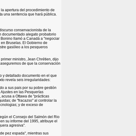
 la apertura del procedimiento de
cta una sentencia que hará pública.
discurso conservacionista de la
n documentado alegato probatorio
s, Bonino llamó a Canadá a "negociar
 en Bruselas. El Gobierno de
istre gasóleo a los pesqueros
primer ministro, Jean Chrétien, dijo
os aseguremos de que la conservación
o y detallado documento en el que
to revela seis irregularidades:
do a sus pais por su pobre gestión
y Ajustes en las Pesquerías
 acusa a Ottawa de "prácticas
idas; de "fracazso" al controlar la
ecnologias; y de exceso de
 según el Consejo del Salmón del Rio
n su informe del 1995, atribuye el
quera agresiva".
de pez espada", mientras sus