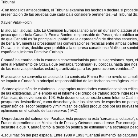
Tribunal
-Con todos los antecedentes, el Tribunal examina los hechos y declara si procede
presentación de las pruebas que cada país considere pertinentes. -El Tribunal di
Xavier Vidal-Folch
El alguacil, alguacilado. La Comisión Europea lanzó ayer un durissimo ataque al 
pesca que narbola Canadá. Emma Bonino, responsable de Pesca, hizo público u
de que Canadá es "la principal culpable" de la depredación de distintas especie
de bena fe", mientras proseguian las conversaciones récnicas entre ambas partes
Ottawa, mientras, decidío ayer prohibir a la empresa canadiense Malik que sumin
españoles, informa Primitivo Carbajo.
Canadá ha enarbolado la coartada convervacionista para sus agresiones. Ayer, el 
ante al Parlamento de Ottawa que pensaba "continuar (su politica), hasta que n
de las reservas piscicolas estarà garantizada para las generaciones venideras".
El acusador se convertía en acusado. La comisaria Emma Bonino reveló un ampli
se imputa a Canadá la principal responsabilidad de las fechorias ecológicas. el tex
-Sobreexplotación de caladeros. Las propias autoridades canadienses han critica
de las existencias. Un ejemolo es el Informe del grupo de trabajo sobre Ingresos 
Atlánticas, de noviembre de 193. Este documento, conocido come Informe Cashin,
pesqueras destructivas", como desechar y tirar los alevines de especies no persegu
expansión del secor pesquero y minimizar los daños producidos por las nuevas t
optimismo en el cálculo de las reservas (TAC).
-Depredación del salmón del Pacifico. Esta pesquería está "cercana al colapso",
Fraser, dependiente del Ministerio de Pesca y Océanos canadiense. Ese consejo, e
desastre a que "Canadá tomó la decisión politica de estimular una estrategia pes
-Esquilmación del pez espada. Entre 1988 y 1993 "Canadá aumentó las capturas 