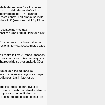
e de la depredación" de los peces
letán ha sido diezmado "en las
n ocurrido desde 1977, cuando
"para construir su propia industria
 la NAFO (sesiones del 17 y 19 de
a soslaye las medidas
entifica". Unas 20.000 toneladas de
s" ha rechazado la firma del acuerdo
oteccionismo y da acceso mutuo a los
es contra la flota europea lanzadas
onas de habitat. Desmiente que la
 ha reducido su presencia de 30 a
 aumentado los equipos de
pasado año en esa región -la mayor
adienses. Las infracciones
rtó las redes no para evitar el
d, porque estaba siendo atacado con
inspectores comunitarios -de
 que la red que pescó del mar -de