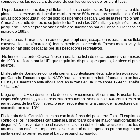
competidores las reducian, de acuerdo con los consejos de los cientificos.
-Depredación del bacalao y el fletán. La flota canadiense es "la principal culpabl
planos. Las reservas de bacalao estaban en se 80% en aguas canadienses. Y el f
aguas poco produdas", donde sólo los ribereños pescan. Los desastres "sólo ha
Canadá extendió de hecho su jurisdicción" hasta las 200 millas y explulsó al resto 
pesquera". Estas depredaciones están documentadas por el Consejo Cientifico de
marzo de 1992).
Escapatorias. Canadá se ha autootogrado opt outs, escapatorias para que su flot
conservacionistas (moratoria), teóricamente en concepto de "pesca recreativa y ci
bacalao han sido pescadas por sus pescadores recreativos.
-No firmó el acuerdo. Ottawa, "pese a una larga lista de declaraciones y promesa
de 1993 -ratificado por la UE- que regula las disputas pesqueras, fortalece el pr
puertos.
El alegato de Bonino se completa con una contestación detallada a las acusacion
por Canadá. Recuerda que la NAFO "nunca ha recomendado" faenar solo en las z
UE haya aumentado este año la flota en la zona en un 15% sobre 1994 : "España
17 barcos".
Niega que la UE se desentienda del conservacionismo. Al contrario, Bruselas ha
inspección ycontrol, y los barcos europeos fueron "sometidos a 430 controles el 
parte, pues, de las 630 inspecciones-, frecuentemente a cargo de inspectores can
ascendieron a un 13%.
El alegato de la Comisión culmina con la defensa del pesquero Estai. El captián co
control de los inspectores canadienses, sino "para obtener mayor maniobrabilida
disparos". No es verdad que el navio ocultase un doble fondo, acusación que los 
nacionalidad británica- reputaron falsa. Canadá no ha aportado prueba alguna de
malla estecha- perteneciese al barco español apresado.