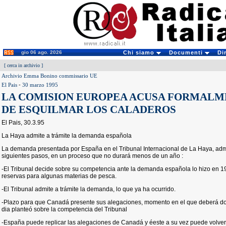
gio 06 ago. 2026
Chi siamo
Documenti
Di
[
cerca in archivio
]
Archivio Emma Bonino commissario UE
El Pais
-
30 marzo 1995
LA COMISION EUROPEA ACUSA FORMALM
DE ESQUILMAR LOS CALADEROS
El Pais, 30.3.95
La Haya admite a trámite la demanda española
La demanda presentada por España en el Tribunal Internacional de La Haya, admit
siguientes pasos, en un proceso que no durará menos de un año :
-El Tribunal decide sobre su competencia ante la demanda española lo hizo en
reservas para algunas materias de pesca.
-El Tribunal admite a trámite la demanda, lo que ya ha ocurrido.
-Plazo para que Canadá presente sus alegaciones, momento en el que deberá d
dia planteó sobre la competencia del Tribunal
-España puede replicar las alegaciones de Canadá y éeste a su vez puede volver