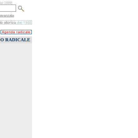
dal 1999]
 avanzata
Agenda radicale
CO RADICALE