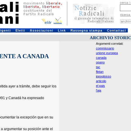
cerca
[
ricerca
rigenti
Eletti
Associazioni
Link
Rassegna stampa
Contattaci
ARCHIVIO STORI
Argomenti correlati:
commissario
unione europea
ENTE A CANADA
canada
opano
tac
fletan
ippoglosso
articolo
el pais
ida ayer a trámite, debe seguir los
l'aja
 1991 y Canadá ha expresado
ocumentar la excepción que en su
 a argumentar su posición ante el