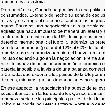
aùn esa es su victoria.
Para anotársela, Canadá ha practicado una politici
consumados. Extendió de hecho su zona de esclusi
millas, y se arrogó el derecho a capturar los buqu
aguas. Forzó asi una negociación en la que sólo c
aquello que habia impuesto de manera unilateral y 
la otra parte, en este caso la UE, decir que ha cons
derecho internacional": el fuero. Si además las pr
son desmesuradas (pasar del 12% al 60% del total 
autorizadas) se garantiza tambien el huevo: un aum
incluso cediendo algo en la negociacion. Frente a e
ha sido capaz de articular una presión economica e
parecia imposible a la vista de una balanza comerc
a Canada, que exporta a los paises de la UE por un
de ecus, mientras que sus importaciones no superan
En ese aspecto, la negociacion ha puesto de reliev
socios ibéricos en la Europa de los Quince es insufi
amenaza seria de los principales paises de la Union
unico que podria inquietar a Ottawa. Porque lo de ex