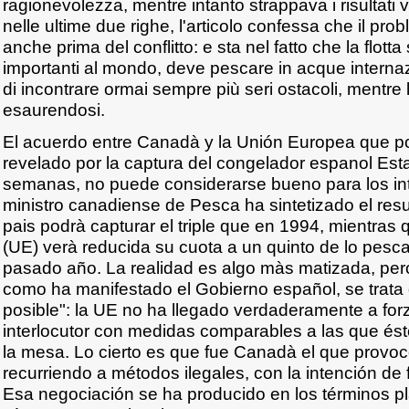
ragionevolezza, mentre intanto strappava i risultati 
nelle ultime due righe, l'articolo confessa che il pro
anche prima del conflitto: e sta nel fatto che la flott
importanti al mondo, deve pescare in acque internaz
di incontrare ormai sempre più seri ostacoli, mentre l
esaurendosi.
El acuerdo entre Canadà y la Unión Europea que pon
revelado por la captura del congelador espanol Esta
semanas, no puede considerarse bueno para los in
ministro canadiense de Pesca ha sintetizado el res
pais podrà capturar el triple que en 1994, mientras
(UE) verà reducida su cuota a un quinto de lo pesca
pasado año. La realidad es algo màs matizada, pero r
como ha manifestado el Gobierno español, se trata 
posible": la UE no ha llegado verdaderamente a for
interlocutor con medidas comparables a las que és
la mesa. Lo cierto es que fue Canadà el que provocó 
recurriendo a métodos ilegales, con la intención de
Esa negociación se ha producido en los términos pl