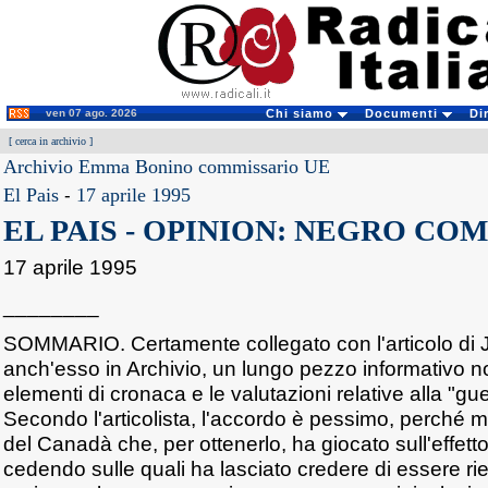
ven 07 ago. 2026
Chi siamo
Documenti
Di
[
cerca in archivio
]
Archivio Emma Bonino commissario UE
El Pais
-
17 aprile 1995
EL PAIS - OPINION: NEGRO CO
17 aprile 1995
________
SOMMARIO. Certamente collegato con l'articolo di 
anch'esso in Archivio, un lungo pezzo informativo no
elementi di cronaca e le valutazioni relative alla "gue
Secondo l'articolista, l'accordo è pessimo, perché mo
del Canadà che, per ottenerlo, ha giocato sull'effetto 
cedendo sulle quali ha lasciato credere di essere rie