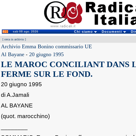
sab 08 ago. 2026
Chi siamo
Documenti
Di
[
cerca in archivio
]
Archivio Emma Bonino commissario UE
Al Bayane
-
20 giugno 1995
LE MAROC CONCILIANT DANS 
FERME SUR LE FOND.
20 giugno 1995
di A.Jamali
AL BAYANE
(quot. marocchino)
________