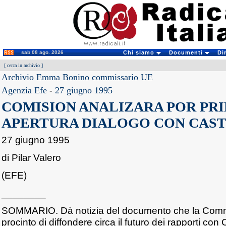
sab 08 ago. 2026
Chi siamo
Documenti
Di
[
cerca in archivio
]
Archivio Emma Bonino commissario UE
Agenzia Efe
-
27 giugno 1995
COMISION ANALIZARA POR PR
APERTURA DIALOGO CON CAS
27 giugno 1995
di Pilar Valero
(EFE)
________
SOMMARIO. Dà notizia del documento che la Comm
procinto di diffondere circa il futuro dei rapporti co